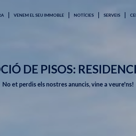
RA
VENEM EL SEU IMMOBLE
NOTÍCIES
SERVEIS
CE
IÓ DE PISOS: RESIDENC
No et perdis els nostres anuncis, vine a veure'ns!