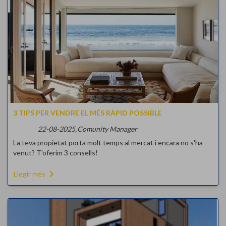
3 TIPS PER VENDRE EL MÉS RÀPID POSSIBLE
22-08-2025,
Comunity Manager
La teva propietat porta molt temps al mercat i encara no s'ha
venut? T'oferim 3 consells!
navigate_next
Llegir més