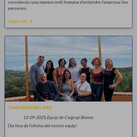
constància i una manera molt humana d’entendre l’empresa i les
persones.
navigate_next
Llegir més
TEAM BUILDING DAY
12-09-2025,
Equip de Ceigrup Blanes
Dia fora de l'oficina del nostre equip!