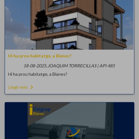
Hi ha prou habitatge, a Blanes?
18-08-2025,
JOAQUIM TORRECILLAS | API 485
Hi ha prou habitatge, a Blanes?
navigate_next
Llegir més