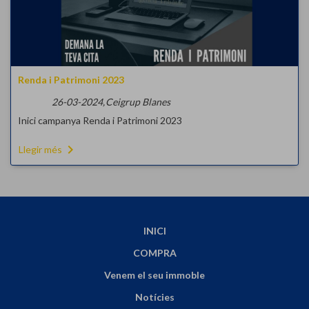
Renda i Patrimoni 2023
26-03-2024,
Ceigrup Blanes
Inici campanya Renda i Patrimoni 2023
navigate_next
Llegir més
INICI
COMPRA
Venem el seu immoble
Notícies