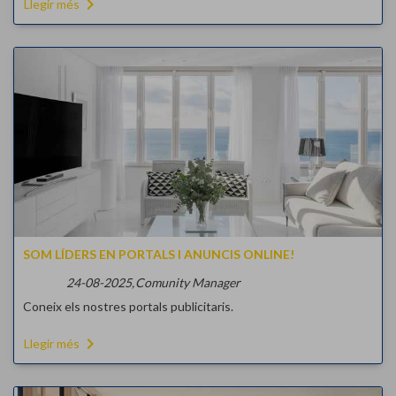
navigate_next
Llegir més
SOM LÍDERS EN PORTALS I ANUNCIS ONLINE!
24-08-2025,
Comunity Manager
Coneix els nostres portals publicitaris.
navigate_next
Llegir més