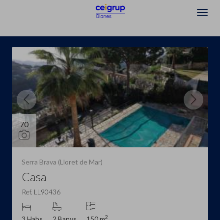
Destacats
70
Serra Brava (Lloret de Mar)
Casa
Ref. LL90436
2
3 Habs
2 Banys
150 m