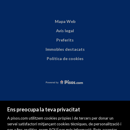
Mapa Web
Avís legal
Preferits
Immobles destacats
Política de cookies
Ens preocupa la teva privacitat
A pisos.com utilitzem cookies pròpies i de tercers per donar un
servei satisfactori mitjançant cookies tècniques, de personalització i
per a fins analítics. prem
AQUÍ
per més informació. Pots acceptar