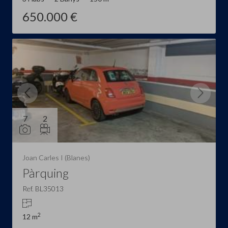
650.000 €
7
2
Joan Carles I (Blanes)
Pàrquing
Ref. BL35013
2
12 m