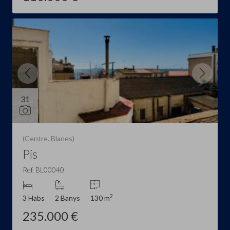
31
(Centre. Blanes)
Pis
Ref. BL00040
2
3 Habs
2 Banys
130 m
235.000 €