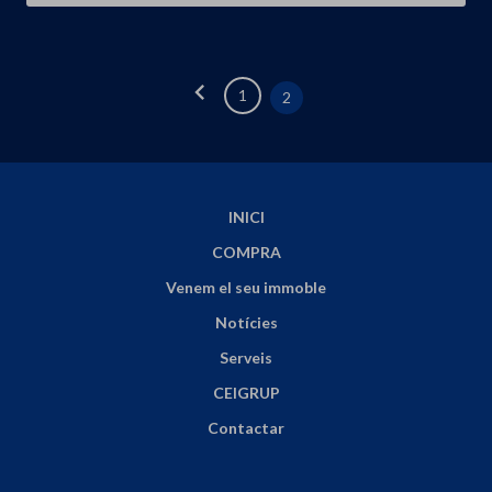
chevron_left
1
2
INICI
COMPRA
Venem el seu immoble
Notícies
Serveis
CEIGRUP
Contactar