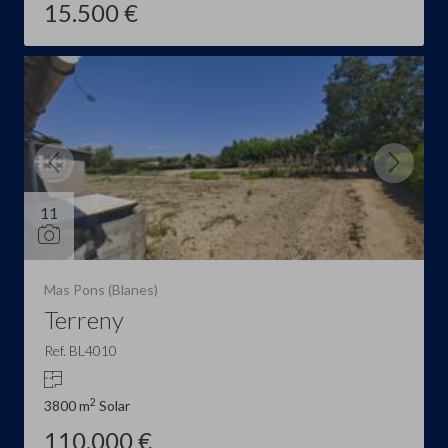
15.500 €
11
Mas Pons (Blanes)
Terreny
Ref. BL4010
2
3800 m
Solar
110.000 €